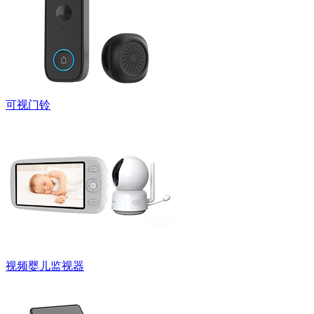
可视门铃
视频婴儿监视器