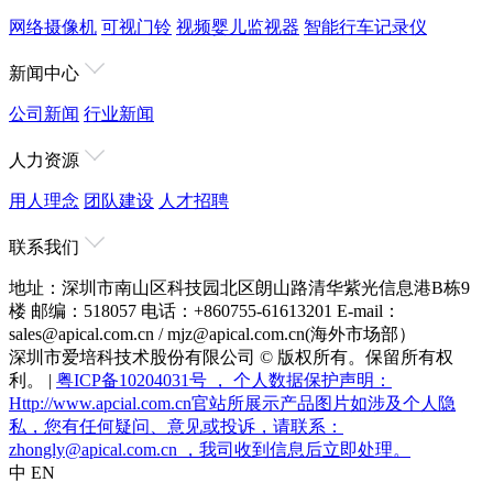
网络摄像机
可视门铃
视频婴儿监视器
智能行车记录仪
新闻中心
公司新闻
行业新闻
人力资源
用人理念
团队建设
人才招聘
联系我们
地址：深圳市南山区科技园北区朗山路清华紫光信息港B栋9
楼
邮编：518057
电话：+860755-61613201
E-mail：
sales@apical.com.cn / mjz@apical.com.cn(海外市场部）
深圳市爱培科技术股份有限公司 © 版权所有。保留所有权
利。 |
粤ICP备10204031号 ， 个人数据保护声明：
Http://www.apcial.com.cn官站所展示产品图片如涉及个人隐
私，您有任何疑问、意见或投诉，请联系：
zhongly@apical.com.cn ，我司收到信息后立即处理。
中
EN