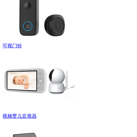
可视门铃
视频婴儿监视器