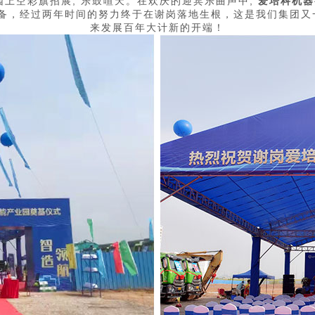
业园上空彩旗招展, 乐鼓喧天。在欢庆的迎宾乐曲声中,
爱培科机器
筹备，经过两年时间的努力终于在谢岗落地生根，这是我们集团
来发展百年大计新的开端！