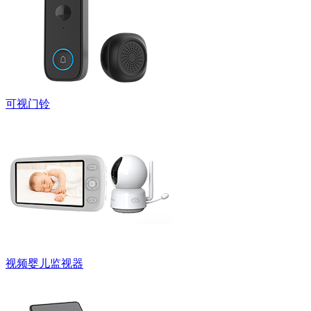
可视门铃
视频婴儿监视器