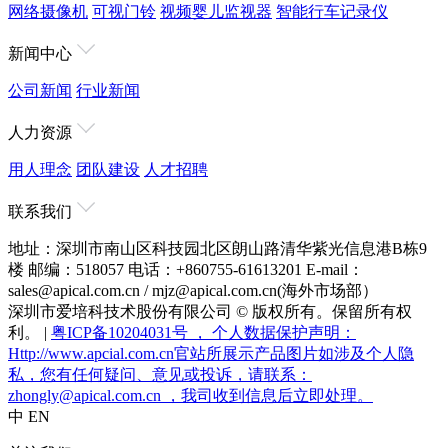
网络摄像机
可视门铃
视频婴儿监视器
智能行车记录仪
新闻中心
公司新闻
行业新闻
人力资源
用人理念
团队建设
人才招聘
联系我们
地址：深圳市南山区科技园北区朗山路清华紫光信息港B栋9
楼
邮编：518057
电话：+860755-61613201
E-mail：
sales@apical.com.cn / mjz@apical.com.cn(海外市场部）
深圳市爱培科技术股份有限公司 © 版权所有。保留所有权
利。 |
粤ICP备10204031号 ， 个人数据保护声明：
Http://www.apcial.com.cn官站所展示产品图片如涉及个人隐
私，您有任何疑问、意见或投诉，请联系：
zhongly@apical.com.cn ，我司收到信息后立即处理。
中
EN