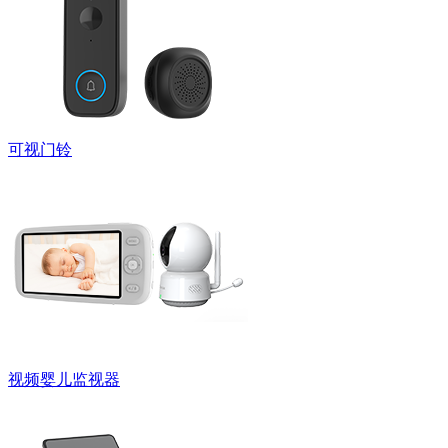
可视门铃
视频婴儿监视器