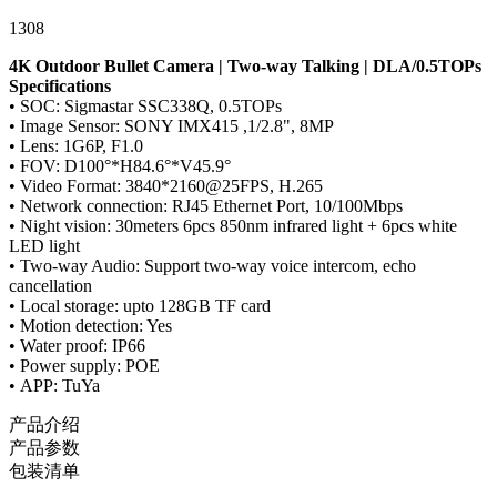
1308
4K Outdoor Bullet Camera | Two-way Talking | DLA/0.5TOPs
Specifications
• SOC: Sigmastar SSC338Q, 0.5TOPs
• Image Sensor: SONY IMX415 ,1/2.8", 8MP
• Lens: 1G6P, F1.0
• FOV: D100°*H84.6°*V45.9°
• Video Format: 3840*2160@25FPS, H.265
• Network connection: RJ45 Ethernet Port, 10/100Mbps
• Night vision: 30meters 6pcs 850nm infrared light + 6pcs white
LED light
• Two-way Audio: Support two-way voice intercom, echo
cancellation
• Local storage: upto 128GB TF card
• Motion detection: Yes
• Water proof: IP66
• Power supply: POE
• APP: TuYa
产品介绍
产品参数
包装清单