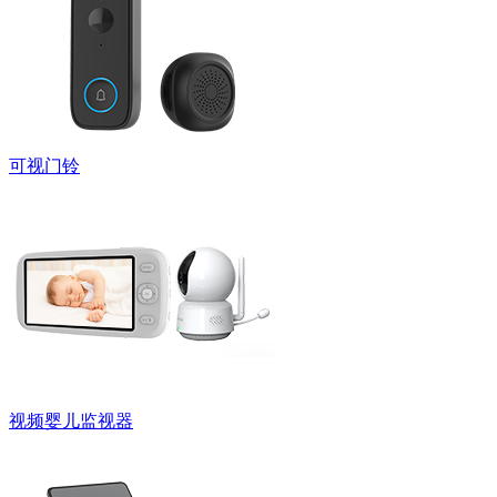
可视门铃
视频婴儿监视器