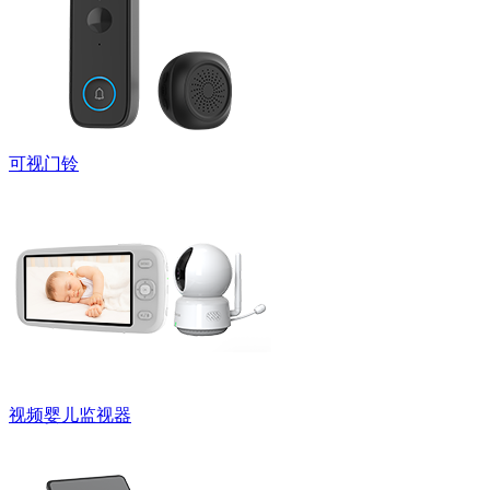
可视门铃
视频婴儿监视器